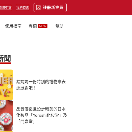
註冊新會員
繁體中文
我的頁面
使用指南
專欄
幫助
NEW
新聞
給媽媽一份特別的禮物來表
達感謝吧！
品質優良且設計精美的日本
化妝品「Yoroshi化妝堂」及
「門嘉堂」