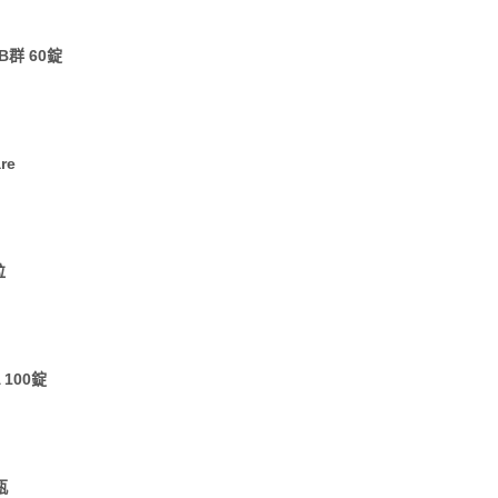
B群 60錠
re
粒
100錠
瓶