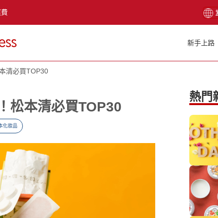
運費
新手上路
清必買TOP30
熱門
松本清必買TOP30
本化妝品