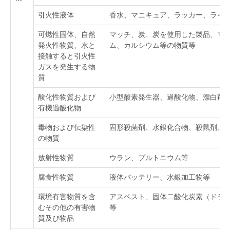
引火性液体
香水、マニキュア、ラッカー、ライ
可燃性固体、自然
マッチ、炭、炭を使用した製品、マ
発火性物質、水と
ム、カルシウム等の物質等
接触すると引火性
ガスを発生する物
質
酸化性物質および
小型酸素発生器、過酸化物、漂白剤
有機過酸化物
毒物および伝染性
固形殺菌剤、水銀化合物、殺鼠剤、
の物質
放射性物質
ウラン、プルトニウム等
腐食性物質
液体バッテリー、水銀加工物等
環境有害物質を含
アスベスト、固体二酸化炭素（ドラ
むその他の有害物
等
質及び物品