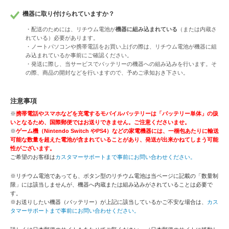
機器に取り付けられていますか？
・配送のためには、リチウム電池が
機器に組み込まれている
（または内蔵さ
れている）必要があります。
・ノートパソコンや携帯電話をお買い上げの際は、リチウム電池が機器に組
み込まれているか事前にご確認ください。
・発送に際し、当サービスでバッテリーの機器への組み込みを行います。そ
の際、商品の開封などを行いますので、予めご承知おき下さい。
注意事項
※
携帯電話やスマホなどを充電するモバイルバッテリーは「バッテリー単体」の扱
いとなるため、国際郵便ではお送りできません。ご注意くださいませ。
※
ゲーム機（Nintendo Switch やPS4）などの家電機器には、一梱包あたりに輸送
可能な数量を超えた電池が含まれていることがあり、発送が出来かねてしまう可能
性がございます。
ご希望のお客様は
カスタマーサポートまで事前にお問い合わせください。
※リチウム電池であっても、ボタン型のリチウム電池は当ページに記載の「数量制
限」には該当しませんが、機器へ内蔵または組み込みがされていることは必要で
す。
※お送りしたい機器（バッテリー）が上記に該当しているかご不安な場合は、
カス
タマーサポートまで事前にお問い合わせください。