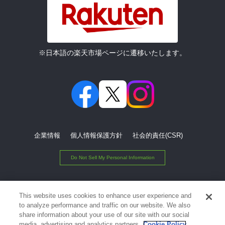
※日本語の楽天市場ページに遷移いたします。
企業情報
個人情報保護方針
社会的責任(CSR)
Do Not Sell My Personal Information
© Rakuten Group, Inc.
This website uses cookies to enhance user experience and
to analyze performance and traffic on our website. We also
share information about your use of our site with our social
media, advertising and analytics partners.
Cookie Policy