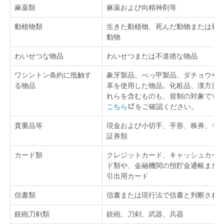
麻薬類
麻薬および向精神剤等
動植物類
生きた動植物、死んだ動物または剥
動物
わいせつな物品
わいせつまたは不道徳な物品
ワシントン条約に抵触す
象牙製品、べっ甲製品、ダチョウや
る物品
革を使用した物品。化粧品、漢方薬
れらを含むものも、規制の対象です
こちら
をご確認ください。
貴重品等
現金および小切手、手形、株券、そ
証券類
カード類
クレジットカード、キャッシュカー
ド類や、金融機関の預貯金通帳また
引出用カード
信書類
信書または現行法で信書と判断され
銃砲刀剣類
銃砲、刀剣、武器、兵器