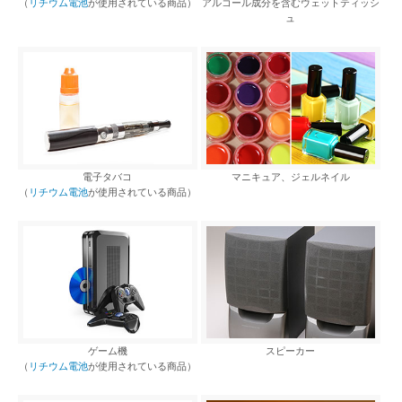
（
リチウム電池
が使用されている商品）
アルコール成分を含むウェットティッシ
ュ
電子タバコ
マニキュア、ジェルネイル
（
リチウム電池
が使用されている商品）
ゲーム機
スピーカー
（
リチウム電池
が使用されている商品）