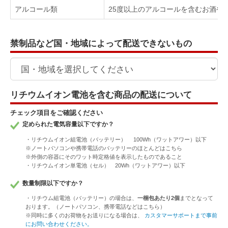
アルコール類
25度以上のアルコールを含むお酒や
禁制品など国・地域によって配送できないもの
リチウムイオン電池を含む商品の配送について
チェック項目をご確認ください
定められた電気容量以下ですか？
・リチウムイオン組電池（バッテリー） 100Wh（ワットアワー）以下
※ノートパソコンや携帯電話のバッテリーのほとんどはこちら
※外側の容器にそのワット時定格値を表示したものであること
・リチウムイオン単電池（セル） 20Wh（ワットアワー）以下
数量制限以下ですか？
・リチウム組電池（バッテリー）の場合は、
一梱包あたり2個
までとなって
おります。（ノートパソコン、携帯電話などはこちら）
※同時に多くのお荷物をお送りになる場合は、
カスタマーサポートまで事前
にお問い合わせください。