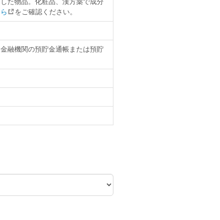
用した物品。化粧品、漢方薬で成分
ちら
をご確認ください。
、金融機関の預貯金通帳または預貯