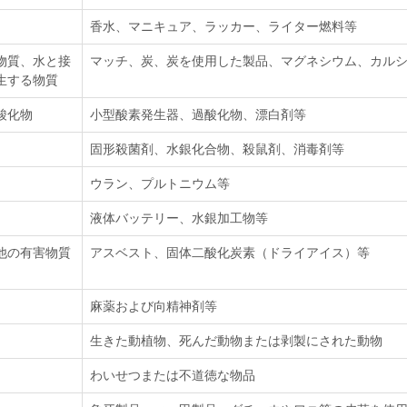
香水、マニキュア、ラッカー、ライター燃料等
物質、水と接
マッチ、炭、炭を使用した製品、マグネシウム、カル
生する物質
酸化物
小型酸素発生器、過酸化物、漂白剤等
固形殺菌剤、水銀化合物、殺鼠剤、消毒剤等
ウラン、プルトニウム等
液体バッテリー、水銀加工物等
他の有害物質
アスベスト、固体二酸化炭素（ドライアイス）等
麻薬および向精神剤等
生きた動植物、死んだ動物または剥製にされた動物
わいせつまたは不道徳な物品