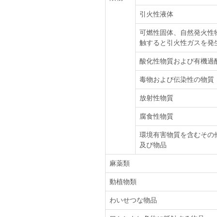
引火性液体
可燃性固体、自然発火性
触すると引火性ガスを発
酸化性物質および有機過
毒物および伝染性の物質
放射性物質
腐食性物質
環境有害物質を含むその
及び物品
麻薬類
動植物類
わいせつな物品