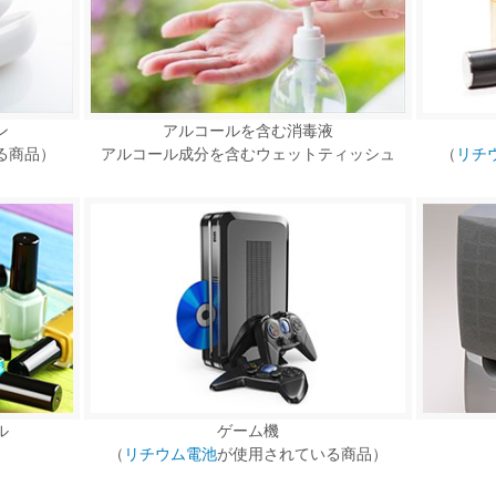
ン
アルコールを含む消毒液
る商品）
アルコール成分を含むウェットティッシュ
（
リチ
ル
ゲーム機
（
リチウム電池
が使用されている商品）