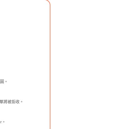
日圓。
訂單將被拒收。
er。