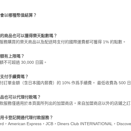
款會以哪種幣值結算？
購買的商品也可以獲得樂天點數嗎？
付服務購買的樂天商品以及配送時支付的國際運費都可獲得 1% 的點數。
金額有上限嗎？
額不可超過 30,000 日圓。
要支付手續費嗎？
支付訂單金額（含日本國内郵費）的 10% 作爲手續費。 最低收費為 500 
商品也可以代理付款嗎？
理付款服務僅適用於本頁面所列出的加盟商店。來自加盟商店以外的店鋪之
信用卡登記開通代理付款服務？
ard，American Express，JCB，Diners Club INTERNATIONAL，Discov