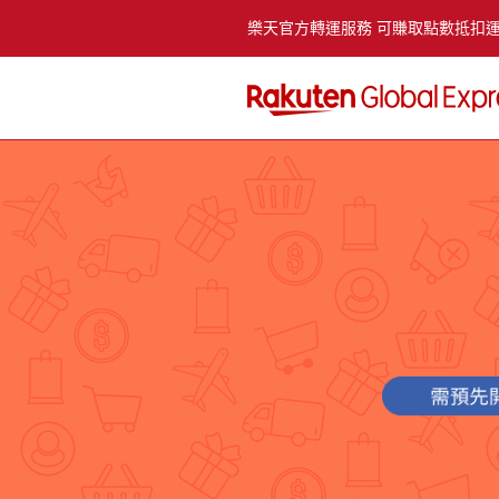
樂天官方轉運服務 可賺取點數抵扣