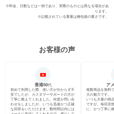
※料金、日数などは一例であり、実際のものとは異なる場合があ
ります。
※記載されている重量は梱包後の重さです。
お客様の声
香港
50
ア
代
初めて利用した際、使い方が分からず不
複数商品を無料
安でしたが、カスタマーサポートの方が
大の魅力です。
丁寧に教えてくれました。何度か問い合
いつも大量の商
わせをしましたが、いつも迅速かつ正確
ですが、毎回見
な回答をいただけます。数時間以内には
に、かつ丁寧に
メールに返信してくれるので、感心して