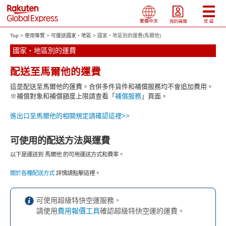
Top
使用導覽
可運送國家・地區
國家・地區別的運費(馬爾他)
國家・地區別的運費
配送至馬爾他的運費
這是配送至馬爾他的運費。合併多件貨件和補償服務均不會追加費用。
※補償對象和補償額度上限請查看「
補償服務
」頁面。
進出口至馬爾他的相關規定請確認這裡>>
可使用的配送方法與運費
以下是運送到 馬爾他 的可用運送方式和費率。
關於各種配送方式
詳情請點擊這裡。
可使用超級特快空運服務。
請使用
費用報價工具
確認超級特快空運的運費。