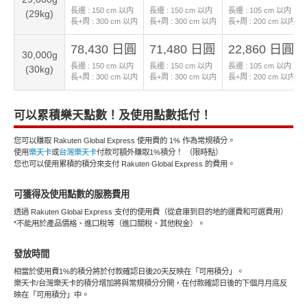
長邊 :
150
cm 以内
長邊 :
150
cm 以内
長邊 :
105
cm 以内
(29kg)
長+周 :
300
cm 以内
長+周 :
300
cm 以内
長+周 :
200
cm 以内
78,430 日圓
71,480 日圓
22,860 日圓
30,000g
長邊 :
150
cm 以内
長邊 :
150
cm 以内
長邊 :
105
cm 以内
(30kg)
長+周 :
300
cm 以内
長+周 :
300
cm 以内
長+周 :
200
cm 以内
可以累積樂天點數！及使用點數抵付！
您可以賺取 Rakuten Global Express 使用費的 1% 作為常規積分。
使用
樂天卡
或
台灣樂天卡
付款可額外賺取1%積分！ （限時點）
您也可以使用累積的積分來支付 Rakuten Global Express 的費用。
可獲得及使用點數的服務費用
透過 Rakuten Global Express 支付的使用費（從倉庫到目的地的運費和可選費用）
*不能用於產品價格、進口稅等（進口關稅、其他稅金）。
發放時間
相當於使用費1%的積分將於付款確認日後20天反映在「可用積分」。
樂天卡/台灣樂天卡的積分增加將與常規積分分開，在付款確認日後的下個月月底反
映在「可用積分」中。