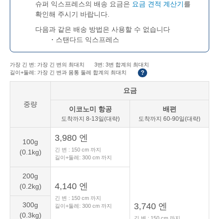
슈퍼 익스프레스의 배송 요금은 ​
요금 견적 계산기
를
확인해 주시기 바랍니다.
다음과 같은 배송 방법은 사용할 수 없습니다
・
스탠다드
익스프레스
가장 긴 변: 가장 긴 변의 최대치
3변: 3변 합계의 최대치
길이+둘레: 가장 긴 변과 몸통 둘레 합계의 최대치
?
요금
중량
이코노미
항공
배편
도착까지
8-13일(대략)
도착까지
60-90일(대략)
3,980 엔
100g
긴 변 :
150
cm 까지
(0.1kg)
길이+둘레:
300
cm 까지
200g
4,140 엔
(0.2kg)
긴 변 :
150
cm 까지
300g
3,740 엔
길이+둘레:
300
cm 까지
(0.3kg)
긴 변 :
150
cm 까지