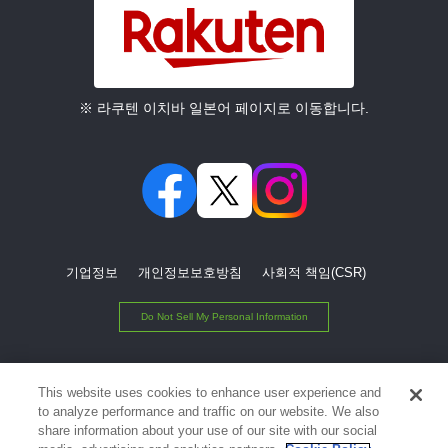
※ 라쿠텐 이치바 일본어 페이지로 이동합니다.
기업정보
개인정보보호방침
사회적 책임(CSR)
Do Not Sell My Personal Information
© Rakuten Group, Inc.
This website uses cookies to enhance user experience and
to analyze performance and traffic on our website. We also
share information about your use of our site with our social