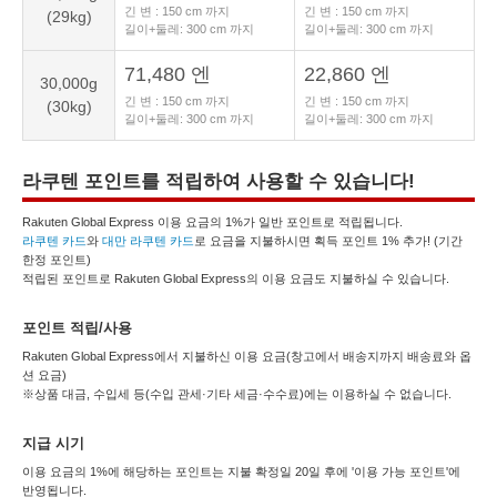
긴 변 :
150
cm 까지
긴 변 :
150
cm 까지
(29kg)
길이+둘레:
300
cm 까지
길이+둘레:
300
cm 까지
71,480 엔
22,860 엔
30,000g
긴 변 :
150
cm 까지
긴 변 :
150
cm 까지
(30kg)
길이+둘레:
300
cm 까지
길이+둘레:
300
cm 까지
라쿠텐 포인트를 적립하여 사용할 수 있습니다!
Rakuten Global Express 이용 요금의 1%가 일반 포인트로 적립됩니다.
라쿠텐 카드
와
대만 라쿠텐 카드
로 요금을 지불하시면 획득 포인트 1% 추가! (기간
한정 포인트)
적립된 포인트로 Rakuten Global Express의 이용 요금도 지불하실 수 있습니다.
포인트 적립/사용
Rakuten Global Express에서 지불하신 이용 요금(창고에서 배송지까지 배송료와 옵
션 요금)
※상품 대금, 수입세 등(수입 관세·기타 세금·수수료)에는 이용하실 수 없습니다.
지급 시기
이용 요금의 1%에 해당하는 포인트는 지불 확정일 20일 후에 '이용 가능 포인트'에
반영됩니다.