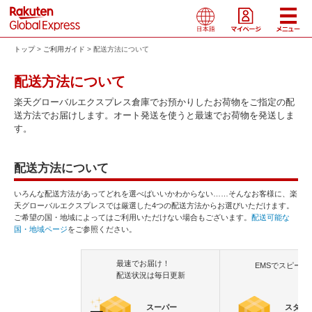
トップ
ご利用ガイド
配送方法について
配送方法について
楽天グローバルエクスプレス倉庫でお預かりしたお荷物をご指定の配
送方法でお届けします。オート発送を使うと最速でお荷物を発送しま
す。
配送方法について
いろんな配送方法があってどれを選べばいいかわからない……そんなお客様に、楽
天グローバルエクスプレスでは厳選した4つの配送方法からお選びいただけます。
ご希望の国・地域によってはご利用いただけない場合もございます。
配送可能な
国・地域ページ
をご参照ください。
最速でお届け！
EMSでスピード
配送状況は毎日更新
スーパー
スタン