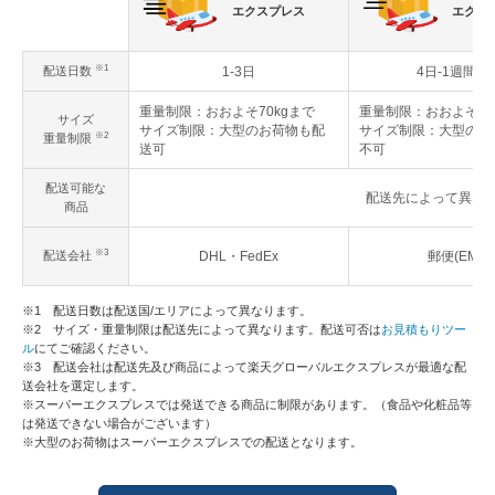
エクスプレス
エクス
※1
配送日数
1-3日
4日-1週間以
重量制限：おおよそ70kgまで
重量制限：おおよそ30
サイズ
サイズ制限：大型のお荷物も配
サイズ制限：大型のお
※2
重量制限
送可
不可
配送可能な
配送先によって異な
商品
※3
配送会社
DHL・FedEx
郵便(EMS)
※1 配送日数は配送国/エリアによって異なります。
※2 サイズ・重量制限は配送先によって異なります。配送可否は
お見積もりツー
ル
にてご確認ください。
※3 配送会社は配送先及び商品によって楽天グローバルエクスプレスが最適な配
送会社を選定します。
※スーパーエクスプレスでは発送できる商品に制限があります。（食品や化粧品等
は発送できない場合がございます）
※大型のお荷物はスーパーエクスプレスでの配送となります。