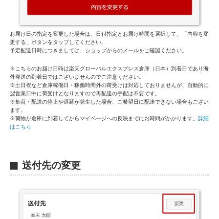
お届け日の指定を変更した場合は、日付指定とお届け時間を選択して、「内容を変
更する」ボタンをタップしてください。
予定配送日時につきましては、ショップからのメールをご確認ください。
※こちらのお届け日時は楽天グローバルエクスプレス倉庫（日本）到着日であり海
外発送の到着日ではございませんのでご注意ください。
※土日祝など倉庫稼働日・稼働時間外の荷受けは対応しておりませんが、自動的に
翌営業日中に荷受けとなりますので再配達の手配は不要です。
※集荷・配送の停止や遅延が発生した場合、ご希望日に配達できない場合もござい
ます。
※荷物が倉庫に到着してからマイページへの反映までにお時間がかかります。
詳細
はこちら
A
送付先の変更